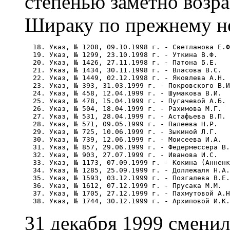
степенью заметно возра
Шираку по прежнему не
  18. Указ, № 1208, 09.10.1998 г. - Светланова Е.Ф
  19. Указ, № 1299, 23.10.1998 г. - Уткина В.Ф. 

  20. Указ, № 1426, 27.11.1998 г. - Патона Б.Е. 

  21. Указ, № 1434, 30.11.1998 г. - Власова В.С. 

  22. Указ, № 1449, 02.12.1998 г. - Яковлева А.Н. 

  23. Указ, № 393, 31.03.1999 г. - Покровского В.И
  24. Указ, № 458, 12.04.1999 г. - Шумакова В.И. 

  25. Указ, № 478, 15.04.1999 г. - Пугачевой А.Б. 

  26. Указ, № 504, 18.04.1999 г. - Рахимова М.Г. 

  27. Указ, № 531, 28.04.1999 г. - Астафьева В.П. 

  28. Указ, № 571, 09.05.1999 г. - Палеева Н.Р. 

  29. Указ, № 725, 10.06.1999 г. - Зыкиной Л.Г. 

  30. Указ, № 739, 12.06.1999 г. - Моисеева И.А. 

  31. Указ, № 857, 29.06.1999 г. - Федермессера В.
  32. Указ, № 903, 27.07.1999 г. - Иванова И.С. 

  33. Указ, № 1173, 07.09.1999 г. - Кокина (Анненк
  34. Указ, № 1285, 25.09.1999 г. - Доллежаля Н.А.
  35. Указ, № 1593, 03.12.1999 г. - Позгалева В.Е.
  36. Указ, № 1612, 07.12.1999 г. - Прусака М.М. 

  37. Указ, № 1705, 27.12.1999 г. - Пахмутовой А.Н
31 декабря 1999 сменилс