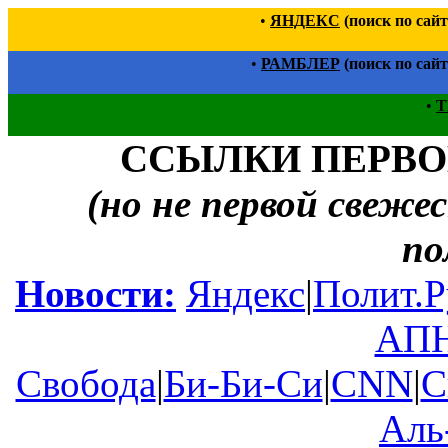
•
ЯНДЕКС
(поиск по сай
•
РАМБЛЕР
(поиск по сай
•
T
ССЫЛКИ ПЕРВ
(но не первой свеже
по
Новости:
Яндекс
|
Полит.Р
АП
Свобода
|
Би-Би-Си
|
CNN
|
С
Аль