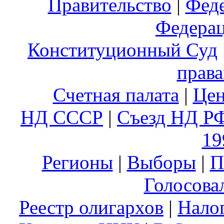
Правительство
|
Фед
Федера
Конституционный Суд
права
Счетная палата
|
Цен
НД СССР
|
Съезд НД Р
19
Регионы
|
Выборы
|
П
Голосова
Реестр олигархов
|
Нало