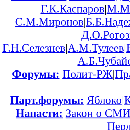
Г.К.Каспаров
|
М.М
С.М.Миронов
|
Б.Б.Над
Д.О.Рого
Г.Н.Селезнев
|
А.М.Тулеев
|
А.Б.Чубай
Форумы:
Полит-РЖ
|
Пр
Парт.форумы:
Яблоко
|
Напасти:
Закон о СМ
Пер