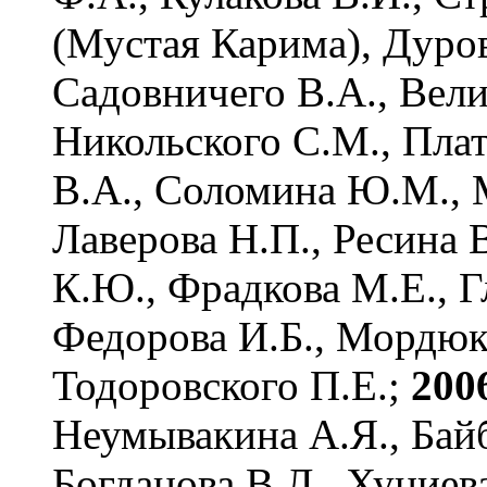
(Мустая Карима), Дуро
Садовничего В.А., Вели
Никольского С.М., Плат
В.А., Соломина Ю.М., 
Лаверова Н.П., Ресина В
К.Ю., Фрадкова М.Е., Г
Федорова И.Б., Мордюко
Тодоровского П.Е.;
200
Неумывакина А.Я., Байб
Богданова В.Л., Хуциев