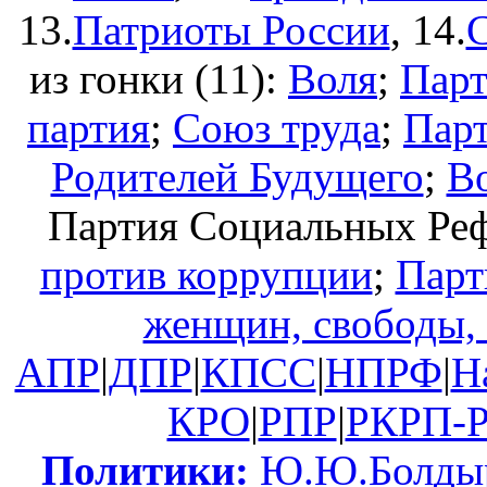
13.
Патриоты России
, 14.
С
из гонки (11):
Воля
;
Парт
партия
;
Союз труда
;
Пар
Родителей Будущего
;
В
Партия Социальных Ре
против коррупции
;
Парт
женщин, свободы,
АПР
|
ДПР
|
КПСС
|
НПРФ
|
Н
КРО
|
РПР
|
РКРП-
Политики:
Ю.Ю.Болды