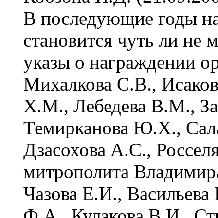
В последующие годы на
становится чуть ли не 
указы о награждении ор
Михалкова С.В., Исаков
Х.М., Лебедева В.М., За
Темирканова Ю.Х., Сала
Дзасохова А.С., Росселя
митрополита Владимира 
Чазова Е.И., Васильева
Ф.А., Кулакова В.И., С