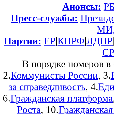
Анонсы:
Р
Пресс-службы:
Презид
МИ
Партии:
ЕР
|
КПРФ
|
ЛДПР
С
В порядке номеров в 
2.
Коммунисты России
, 3.
за справедливость
, 4.
Еди
6.
Гражданская платформа
Роста
, 10.
Гражданская