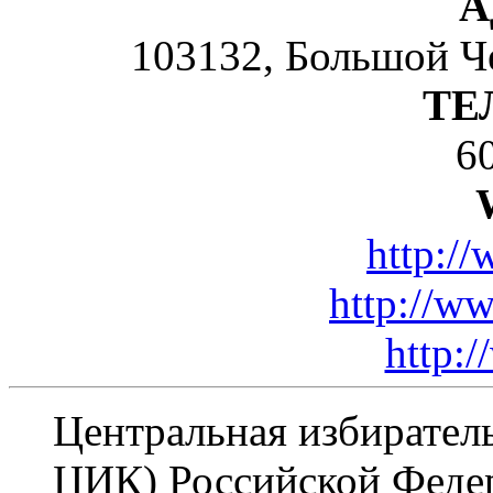
А
103132, Большой Чер
ТЕ
6
http://
http://w
http:/
Центральная избирател
ЦИК) Российской Федер