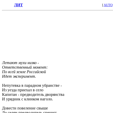
ЛИТ
[
AUTO
Летают мухи низко -
Ответственный момент:
По всей земле Российской
Идет эксперимент.
Непутевка в парадном убранстве -
Из уезда приехал в село
Капитан - предводитель дворянства
И урядник с клинком наголо.
Довести повеление свыше
До селян предводитель спешит: