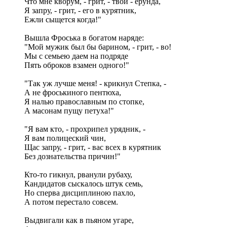
Что мне кворум, - грит, - твой - ерунда,
Я запру, - грит, - его в курятник,
Ежли сыщется когда!"
Вышла Фроська в богатом наряде:
"Мой мужик был бы барином, - грит, - во!
Мы с семьею даем на подряде
Пять оброков взамен одного!"
"Так уж лучше меня! - крикнул Степка, -
А не фроськиного пентюха,
Я налью православным по стопке,
А масонам пущу петуха!"
"Я вам кто, - прохрипел урядник, -
Я вам полицеский чин,
Щас запру, - грит, - вас всех в курятник
Без дознательства причин!"
Кто-то гикнул, рванули рубаху,
Кандидатов сыскалось штук семь,
Но сперва дисциплиною пахло,
А потом перестало совсем.
Выдвигали как в пьяном угаре,