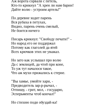
Аж ворота сорвали с петель,
Кто-то крикнул "А хрен ли нам барин!
Дайте волю - устроим артель!"
По деревне ходит парень
Вся рубаха в петухах,
Видно, парень очень смелый,
Не боится ничего
Писарь крикнул: "Свободу печати!" -
Но народ его не поддержал
Потому как глаголей да ятей
Всех крючков этих не уважал.
Но зато как услышал про волю
Да с землицей, да чтоб при коне,
То уж тут началося такое,
Что аж мухи прижались к стерне.
"Вы хамье, умойте хари, -
Предводитель зар-р-рычал, -
Отпишу, - грит, мол, - государю,
Эсперьменты чтоб кончал!"
Но стихию поди обуздай-ка!