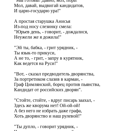
"Мы готовы! Давно, мол, пора!
Мол, давай, выдвигай кандидатов,
И царю-государю ура!"
А простая старушка Анисья
Из-под носу слезинку смела:
"Юрьев день, - говорит, - дождалися,
Неужели же я дожила!"
"Эй ты, бабка, - грит урядник, -
Ты язык-то прикуси,
А не то, - грит, - запру в курятник,
Как ведется на Руси!"
"Вот, - сказал предводитель дворянства,
За портретиком слазив в карман, -
Граф Цимлянский, борец против пьянства,
Кандидат от российских дворян".
"Стойте, стойте, - вдруг писарь заахал, -
Здесь же кворума нет! Ой-ой-ой!
А без него не избрать даже графа,
Хоть дворянство и наш рулевой!"
"Ты дупло, - говорит урядник, -