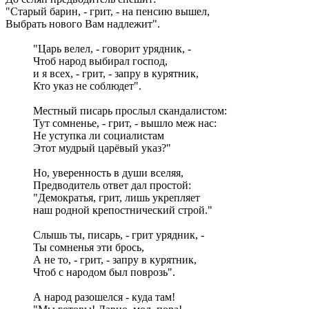
"Старый барин, - грит, - на пенсию вышел,
Выбрать нового Вам надлежит".
"Царь велел, - говорит урядник, -
Чтоб народ выбирал господ,
и я всех, - грит, - запру в курятник,
Кто указ не соблюдет".
Местный писарь прослыл скандалистом:
Тут сомненье, - грит, - вышло меж нас:
Не уступка ли социалистам
Этот мудрый царёвый указ?"
Но, уверенность в души вселяя,
Предводитель ответ дал простой:
"Демократья, грит, лишь укрепляет
наш родной крепостнический строй."
Слышь ты, писарь, - грит урядник, -
Ты сомненья эти брось,
А не то, - грит, - запру в курятник,
Чтоб с народом был поврозь".
А народ разошелся - куда там!