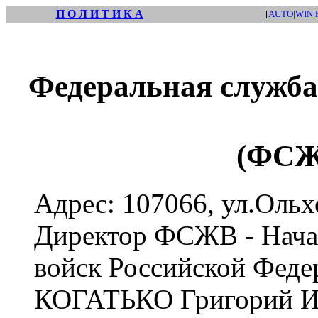
П О Л И Т И К А
[
AUTO
|
WIN
|
Федеральная служба
(ФСЖ
Адрес: 107066, ул.Ольх
Директор ФСЖВ - Нач
войск Российской Феде
КОГАТЬКО Григорий Ио