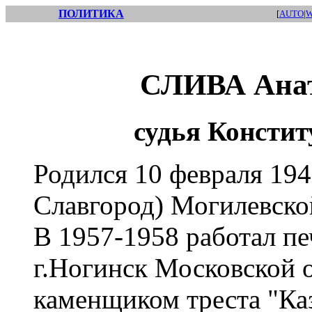
ПОЛИТИКА
[
AUTO
|
W
СЛИВА Анат
судья Консти
Родился 10 февраля 194
Славгород) Могилевской
В 1957-1958 работал п
г.Ногинск Московской о
каменщиком треста "Каз