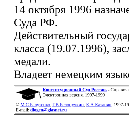
14 октября 1996 назнач
Суда РФ.
Действительный госуда
класса (19.07.1996), з
медали.
Владеет немецким язык
Конституционный Суд России.
- Справочн
Электронная версия. 1997-1999
©
М.С.Балутенко
,
Г.В.Белонучкин
,
К.А.Катанян
, 1997-1
E-mail:
diogen@glasnet.ru