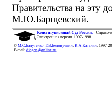
Правительства на эту д
М.Ю.Барщевский.
Конституционный Суд России.
- Справочн
Электронная версия. 1997-1998
©
М.С.Балутенко
,
Г.В.Белонучкин
,
К.А.Катанян
, 1997-2
E-mail:
diogen@online.ru