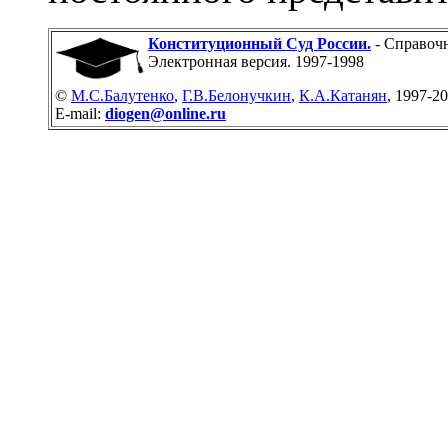
Конституционный Суд России.
- Справочн
Электронная версия. 1997-1998
©
М.С.Балутенко
,
Г.В.Белонучкин
,
К.А.Катанян
, 1997-2
E-mail:
diogen@online.ru