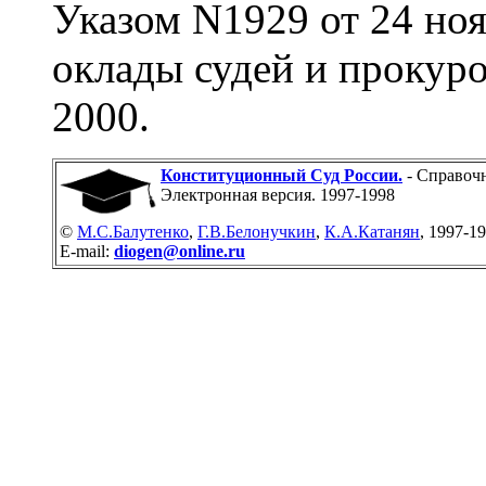
Указом N1929 от 24 но
оклады судей и прокурор
2000.
Конституционный Суд России.
- Справочн
Электронная версия. 1997-1998
©
М.С.Балутенко
,
Г.В.Белонучкин
,
К.А.Катанян
, 1997-1
E-mail:
diogen@online.ru